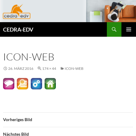
Zum
Inhalt
springen
Suchen
CEDRA-EDV
PRIMÄR
MENÜ
ICON-WEB
26. MÄRZ 2016
174 × 44
ICON-WEB
Vorheriges Bild
Nächstes Bild